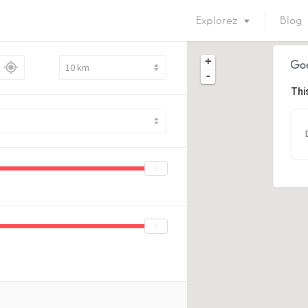
Explorez
Blog
+
-
Thi