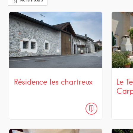
Résidence les chartreux
Le T
Carp