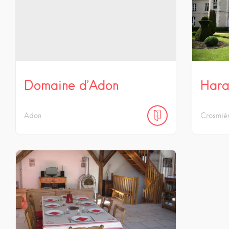
Domaine d’Adon
Hara
Adon
Crosmiè