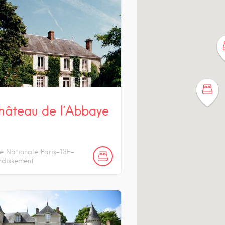
hâteau de l’Abbaye
e Nationale
Paris-13E-
ndissement