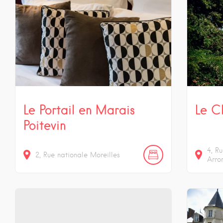
Le Portail en Marais
Le C
Poitevin
4
Ru
2
Rue nationale
Moreilles
Arro